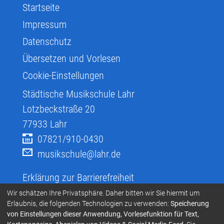
Startseite
Impressum
Datenschutz
Übersetzen und Vorlesen
Cookie-Einstellungen
Städtische Musikschule Lahr
Lotzbeckstraße 20
77933
Lahr
07821/910-0430
musikschule@lahr.de
Erklärung zur Barrierefreiheit
Infos zur Barrierefreiheit
Wir schätzen Ihre Privatsphäre. Daher bitten wir Sie hiermit um
Erlaubnis, die folgenden Technologien zu verwenden:
Speicherung
Infos in Leichter Sprache
von Einstellungen dieser Anwendung, Vorlesefunktion für Text,