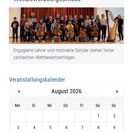
Engagierte Lehrer und motivierte Schüler stehen hinter
zahlreichen Wettbewerbserfolgen.
Veranstaltungskalender
August 2026
Mo
Di
Mi
Do
Fr
Sa
So
1
2
3
4
5
6
7
8
9